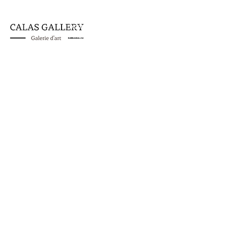
Sandra Koehli
Angle rue Caroline 14 & rue de l'Ancienne Douan
1003 Lausanne